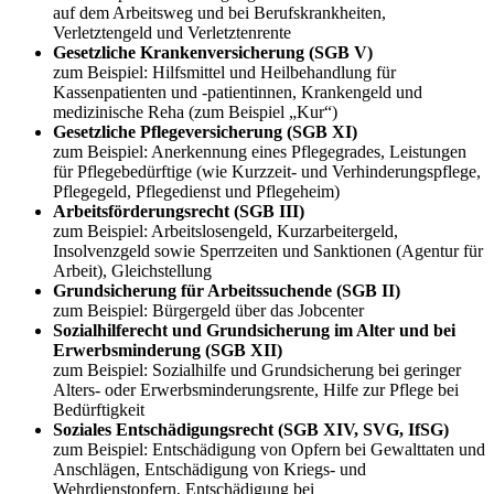
auf dem Arbeitsweg und bei Berufskrankheiten,
Verletztengeld und Verletztenrente
Gesetzliche Krankenversicherung (SGB V)
zum Beispiel: Hilfsmittel und Heilbehandlung für
Kassenpatienten und -patientinnen, Krankengeld und
medizinische Reha (zum Beispiel „Kur“)
Gesetzliche Pflegeversicherung (SGB XI)
zum Beispiel: Anerkennung eines Pflegegrades, Leistungen
für Pflegebedürftige (wie Kurzzeit- und Verhinderungspflege,
Pflegegeld, Pflegedienst und Pflegeheim)
Arbeitsförderungsrecht (SGB III)
zum Beispiel: Arbeitslosengeld, Kurzarbeitergeld,
Insolvenzgeld sowie Sperrzeiten und Sanktionen (Agentur für
Arbeit), Gleichstellung
Grundsicherung für Arbeitssuchende (SGB II)
zum Beispiel: Bürgergeld über das Jobcenter
Sozialhilferecht und Grundsicherung im Alter und bei
Erwerbsminderung (SGB XII)
zum Beispiel: Sozialhilfe und Grundsicherung bei geringer
Alters- oder Erwerbsminderungsrente, Hilfe zur Pflege bei
Bedürftigkeit
Soziales Entschädigungsrecht (SGB XIV, SVG, IfSG)
zum Beispiel: Entschädigung von Opfern bei Gewalttaten und
Anschlägen, Entschädigung von Kriegs- und
Wehrdienstopfern, Entschädigung bei