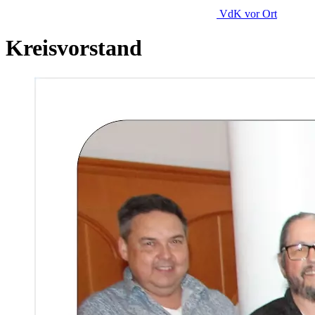
VdK
vor Ort
Kreisvorstand