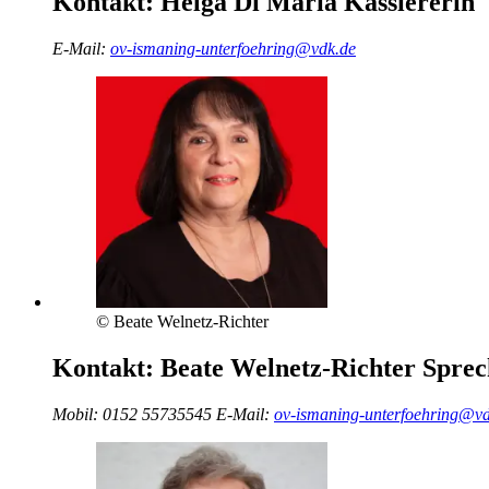
Kontakt:
Helga Di Maria
Kassiererin
E-Mail:
ov-ismaning-unterfoehring@vdk.de
© Beate Welnetz-Richter
Kontakt:
Beate Welnetz-Richter
Sprec
Mobil:
0152 55735545
E-Mail:
ov-ismaning-unterfoehring@vd