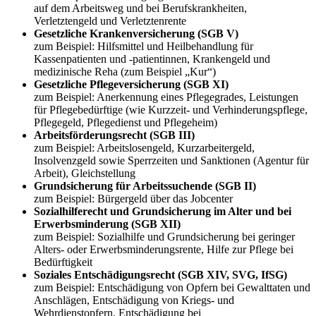
auf dem Arbeitsweg und bei Berufskrankheiten,
Verletztengeld und Verletztenrente
Gesetzliche Krankenversicherung (SGB V)
zum Beispiel: Hilfsmittel und Heilbehandlung für
Kassenpatienten und -patientinnen, Krankengeld und
medizinische Reha (zum Beispiel „Kur“)
Gesetzliche Pflegeversicherung (SGB XI)
zum Beispiel: Anerkennung eines Pflegegrades, Leistungen
für Pflegebedürftige (wie Kurzzeit- und Verhinderungspflege,
Pflegegeld, Pflegedienst und Pflegeheim)
Arbeitsförderungsrecht (SGB III)
zum Beispiel: Arbeitslosengeld, Kurzarbeitergeld,
Insolvenzgeld sowie Sperrzeiten und Sanktionen (Agentur für
Arbeit), Gleichstellung
Grundsicherung für Arbeitssuchende (SGB II)
zum Beispiel: Bürgergeld über das Jobcenter
Sozialhilferecht und Grundsicherung im Alter und bei
Erwerbsminderung (SGB XII)
zum Beispiel: Sozialhilfe und Grundsicherung bei geringer
Alters- oder Erwerbsminderungsrente, Hilfe zur Pflege bei
Bedürftigkeit
Soziales Entschädigungsrecht (SGB XIV, SVG, IfSG)
zum Beispiel: Entschädigung von Opfern bei Gewalttaten und
Anschlägen, Entschädigung von Kriegs- und
Wehrdienstopfern, Entschädigung bei