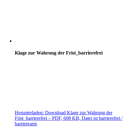
Klage zur Wahrung der Frist_barrierefrei
Herunterladen:
Download
Klage zur Wahrung der
Frist_barrierefrei
– PDF, 608 KB, Datei ist barrierefrei ⁄
barrierearm