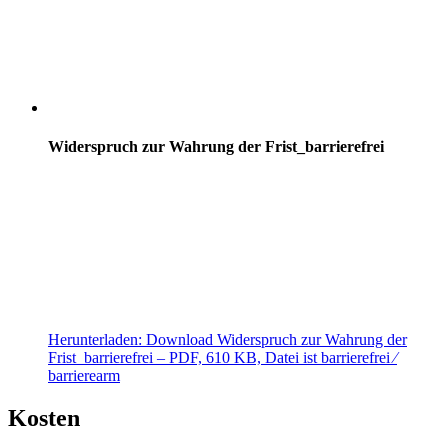
Widerspruch zur Wahrung der Frist_barrierefrei
Herunterladen:
Download
Widerspruch zur Wahrung der
Frist_barrierefrei
– PDF, 610 KB, Datei ist barrierefrei ⁄
barrierearm
Kosten