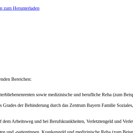
en zum Herunterladen
genden Bereichen:
interbliebenenrenten sowie medizinische und berufliche Reha (zum Bei
s Grades der Behinderung durch das Zentrum Bayern Familie Soziales,
uf dem Arbeitsweg und bei Berufskrankheiten, Verletztengeld und Verle
nten und -patientinnen, Krankengeld und medizinische Reha (zum Beisp