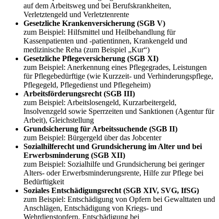
auf dem Arbeitsweg und bei Berufskrankheiten,
Verletztengeld und Verletztenrente
Gesetzliche Krankenversicherung (SGB V)
zum Beispiel: Hilfsmittel und Heilbehandlung für
Kassenpatienten und -patientinnen, Krankengeld und
medizinische Reha (zum Beispiel „Kur“)
Gesetzliche Pflegeversicherung (SGB XI)
zum Beispiel: Anerkennung eines Pflegegrades, Leistungen
für Pflegebedürftige (wie Kurzzeit- und Verhinderungspflege,
Pflegegeld, Pflegedienst und Pflegeheim)
Arbeitsförderungsrecht (SGB III)
zum Beispiel: Arbeitslosengeld, Kurzarbeitergeld,
Insolvenzgeld sowie Sperrzeiten und Sanktionen (Agentur für
Arbeit), Gleichstellung
Grundsicherung für Arbeitssuchende (SGB II)
zum Beispiel: Bürgergeld über das Jobcenter
Sozialhilferecht und Grundsicherung im Alter und bei
Erwerbsminderung (SGB XII)
zum Beispiel: Sozialhilfe und Grundsicherung bei geringer
Alters- oder Erwerbsminderungsrente, Hilfe zur Pflege bei
Bedürftigkeit
Soziales Entschädigungsrecht (SGB XIV, SVG, IfSG)
zum Beispiel: Entschädigung von Opfern bei Gewalttaten und
Anschlägen, Entschädigung von Kriegs- und
Wehrdienstopfern, Entschädigung bei