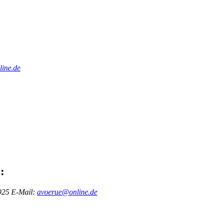
ine.de
:
925
E-Mail:
avoerue@online.de