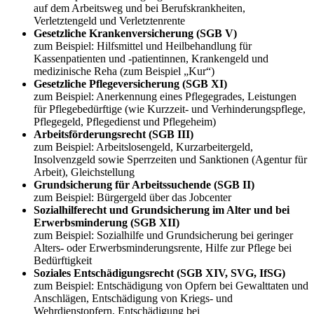
auf dem Arbeitsweg und bei Berufskrankheiten,
Verletztengeld und Verletztenrente
Gesetzliche Krankenversicherung (SGB V)
zum Beispiel: Hilfsmittel und Heilbehandlung für
Kassenpatienten und -patientinnen, Krankengeld und
medizinische Reha (zum Beispiel „Kur“)
Gesetzliche Pflegeversicherung (SGB XI)
zum Beispiel: Anerkennung eines Pflegegrades, Leistungen
für Pflegebedürftige (wie Kurzzeit- und Verhinderungspflege,
Pflegegeld, Pflegedienst und Pflegeheim)
Arbeitsförderungsrecht (SGB III)
zum Beispiel: Arbeitslosengeld, Kurzarbeitergeld,
Insolvenzgeld sowie Sperrzeiten und Sanktionen (Agentur für
Arbeit), Gleichstellung
Grundsicherung für Arbeitssuchende (SGB II)
zum Beispiel: Bürgergeld über das Jobcenter
Sozialhilferecht und Grundsicherung im Alter und bei
Erwerbsminderung (SGB XII)
zum Beispiel: Sozialhilfe und Grundsicherung bei geringer
Alters- oder Erwerbsminderungsrente, Hilfe zur Pflege bei
Bedürftigkeit
Soziales Entschädigungsrecht (SGB XIV, SVG, IfSG)
zum Beispiel: Entschädigung von Opfern bei Gewalttaten und
Anschlägen, Entschädigung von Kriegs- und
Wehrdienstopfern, Entschädigung bei