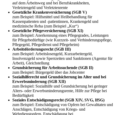
auf dem Arbeitsweg und bei Berufskrankheiten,
Verletztengeld und Verletztenrente
Gesetzliche Krankenversicherung (SGB V)
zum Beispiel: Hilfsmittel und Heilbehandlung für
Kassenpatienten und -patientinnen, Krankengeld und
medizinische Reha (zum Beispiel „Kur“)
Gesetzliche Pflegeversicherung (SGB XI)
zum Beispiel: Anerkennung eines Pflegegrades, Leistungen
für Pflegebedürftige (wie Kurzzeit- und Verhinderungspflege,
Pflegegeld, Pflegedienst und Pflegeheim)
Arbeitsförderungsrecht (SGB III)
zum Beispiel: Arbeitslosengeld, Kurzarbeitergeld,
Insolvenzgeld sowie Sperrzeiten und Sanktionen (Agentur für
Arbeit), Gleichstellung
Grundsicherung für Arbeitssuchende (SGB II)
zum Beispiel: Bürgergeld über das Jobcenter
Sozialhilferecht und Grundsicherung im Alter und bei
Erwerbsminderung (SGB XII)
zum Beispiel: Sozialhilfe und Grundsicherung bei geringer
Alters- oder Erwerbsminderungsrente, Hilfe zur Pflege bei
Bedürftigkeit
Soziales Entschädigungsrecht (SGB XIV, SVG, IfSG)
zum Beispiel: Entschädigung von Opfern bei Gewalttaten und
Anschlägen, Entschädigung von Kriegs- und
Wehrdienstopfern, Entschädigung bei