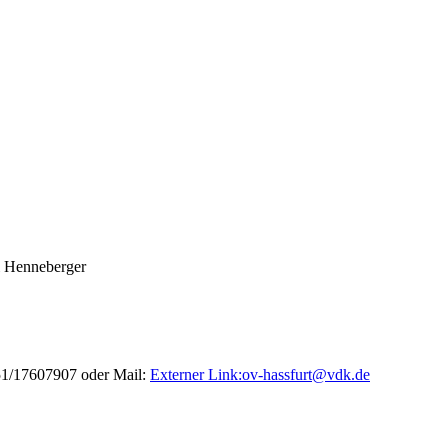
i Henneberger
51/17607907 oder Mail:
Externer Link:
ov-hassfurt
@
vdk.de