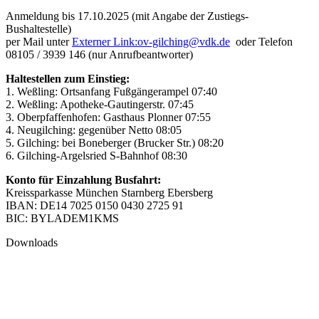
Anmeldung bis 17.10.2025 (mit Angabe der Zustiegs-
Bushaltestelle)
per Mail unter
Externer Link:
ov-gilching
@
vdk.de
oder Telefon
08105 / 3939 146 (nur Anrufbeantworter)
Haltestellen zum Einstieg:
1. Weßling: Ortsanfang Fußgängerampel 07:40
2. Weßling: Apotheke-Gautingerstr. 07:45
3. Oberpfaffenhofen: Gasthaus Plonner 07:55
4. Neugilching: gegenüber Netto 08:05
5. Gilching: bei Boneberger (Brucker Str.) 08:20
6. Gilching-Argelsried S-Bahnhof 08:30
Konto für Einzahlung Busfahrt:
Kreissparkasse München Starnberg Ebersberg
IBAN: DE14 7025 0150 0430 2725 91
BIC: BYLADEM1KMS
Downloads