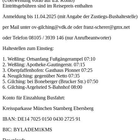
(Überweisung vorab auf u.a. Konto)
Eintrittsgebühren sind im Reisepreis enthalten
Anmeldung bis 11.04.2025 (mit Angabe der Zustiegs-Bushaltestelle)
per Mail unter ov-gilching@vdk.de oder franz-scherer@gmx.net
oder Telefon 08105 / 3939 146 (nur Anrufbeantworter)
Haltestellen zum Einstieg:
1. Weßling: Ortsanfang Fußgängerampel 07:10
2. Weßling: Apotheke-Gautingerstr. 07:15
3. Oberpfaffenhofen: Gasthaus Plonner 07:25
4. Neugilching: gegenüber Netto 07:35
5. Gilching: bei Boneberger (Brucker Str.) 07:50
6. Gilching-Argelsried S-Bahnhof 08:00
Konto für Einzahlung Busfahrt:
Kreissparkasse München Starnberg Ebersberg
IBAN: DE14 7025 0150 0430 2725 91
BIC: BYLADEM1KMS