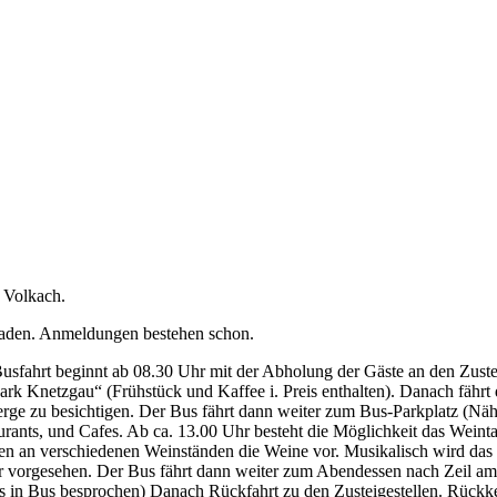
 Volkach.
eladen. Anmeldungen bestehen schon.
hrt beginnt ab 08.30 Uhr mit der Abholung der Gäste an den Zustei
park Knetzgau“ (Frühstück und Kaffee i. Preis enthalten). Danach fährt
erge zu besichtigen. Der Bus fährt dann weiter zum Bus-Parkplatz (Näh
rants, und Cafes. Ab ca. 13.00 Uhr besteht die Möglichkeit das Weint
llen an verschiedenen Weinständen die Weine vor. Musikalisch wird das
 Uhr vorgesehen. Der Bus fährt dann weiter zum Abendessen nach Zeil am
reits in Bus besprochen) Danach Rückfahrt zu den Zusteigestellen. Rüc