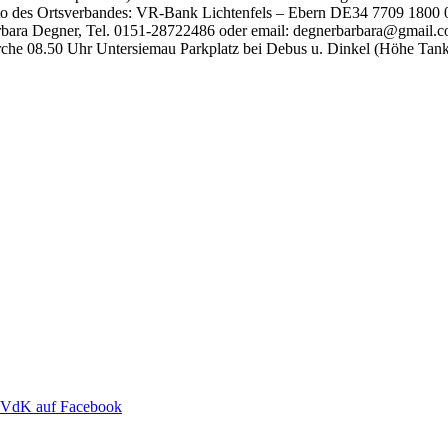
to des Ortsverbandes: VR-Bank Lichtenfels – Ebern DE34 7709 1800 0
ara Degner, Tel. 0151-28722486 oder email: degnerbarbara@gmail.com
rche 08.50 Uhr Untersiemau Parkplatz bei Debus u. Dinkel (Höhe Tankst
VdK auf Facebook