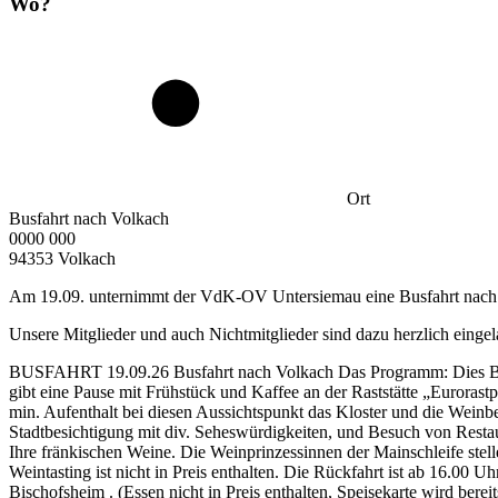
Wo?
Ort
Busfahrt nach Volkach
0000 000
94353 Volkach
Am 19.09. unternimmt der VdK-OV Untersiemau eine Busfahrt nach
Unsere Mitglieder und auch Nichtmitglieder sind dazu herzlich eing
BUSFAHRT 19.09.26 Busfahrt nach Volkach Das Programm: Dies Busfa
gibt eine Pause mit Frühstück und Kaffee an der Raststätte „Eurorast
min. Aufenthalt bei diesen Aussichtspunkt das Kloster und die Weinb
Stadtbesichtigung mit div. Seheswürdigkeiten, und Besuch von Restau
Ihre fränkischen Weine. Die Weinprinzessinnen der Mainschleife ste
Weintasting ist nicht in Preis enthalten. Die Rückfahrt ist ab 16.00
Bischofsheim . (Essen nicht in Preis enthalten, Speisekarte wird be