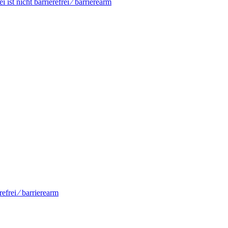
ist nicht barrierefrei ⁄ barrierearm
efrei ⁄ barrierearm