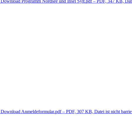
Download
Programm Nordsee und Insel Sylt.pdf
– PDF, 347 KB, Datei 
Download
Anmeldeformular.pdf
– PDF, 307 KB, Datei ist nicht barrier