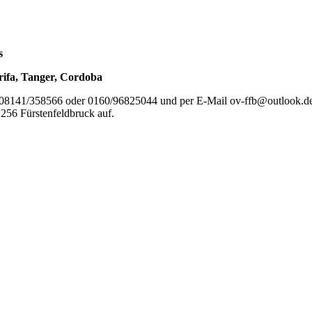
s
rifa, Tanger, Cordoba
08141/358566 oder 0160/96825044 und per E-Mail ov-ffb@outlook.de b
2256 Fürstenfeldbruck auf.