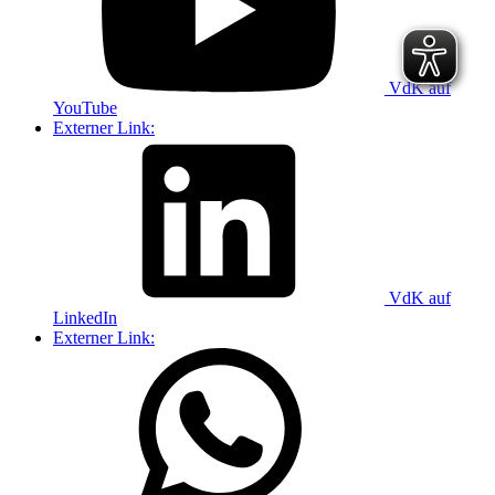
VdK auf
YouTube
Externer Link:
VdK auf
LinkedIn
Externer Link: