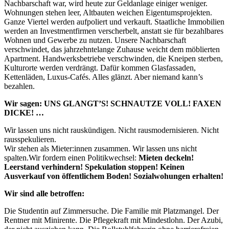
Nachbarschaft war, wird heute zur Geldanlage einiger weniger.
Wohnungen stehen leer, Altbauten weichen Eigentumsprojekten.
Ganze Viertel werden aufpoliert und verkauft. Staatliche Immobilien
werden an Investmentfirmen verscherbelt, anstatt sie für bezahlbares
Wohnen und Gewerbe zu nutzen. Unsere Nachbarschaft
verschwindet, das jahrzehntelange Zuhause weicht dem möblierten
Apartment. Handwerksbetriebe verschwinden, die Kneipen sterben,
Kulturorte werden verdrängt. Dafür kommen Glasfassaden,
Kettenläden, Luxus-Cafés. Alles glänzt. Aber niemand kann’s
bezahlen.
Wir sagen: UNS GLANGT’S! SCHNAUTZE VOLL! FAXEN
DICKE! …
Wir lassen uns nicht rauskündigen. Nicht rausmodernisieren. Nicht
rausspekulieren.
Wir stehen als Mieter:innen zusammen. Wir lassen uns nicht
spalten.Wir fordern einen Politikwechsel:
Mieten deckeln!
Leerstand verhindern! Spekulation stoppen! Keinen
Ausverkauf von öffentlichem Boden! Sozialwohungen erhalten!
Wir sind alle betroffen:
Die Studentin auf Zimmersuche. Die Familie mit Platzmangel. Der
Rentner mit Minirente. Die Pflegekraft mit Mindestlohn. Der Azubi,