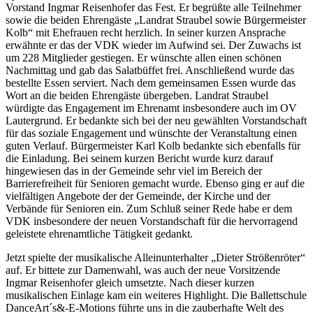
Vorstand Ingmar Reisenhofer das Fest. Er begrüßte alle Teilnehmer
sowie die beiden Ehrengäste „Landrat Straubel sowie Bürgermeister
Kolb“ mit Ehefrauen recht herzlich. In seiner kurzen Ansprache
erwähnte er das der VDK wieder im Aufwind sei. Der Zuwachs ist
um 228 Mitglieder gestiegen. Er wünschte allen einen schönen
Nachmittag und gab das Salatbüffet frei. Anschließend wurde das
bestellte Essen serviert. Nach dem gemeinsamen Essen wurde das
Wort an die beiden Ehrengäste übergeben. Landrat Straubel
würdigte das Engagement im Ehrenamt insbesondere auch im OV
Lautergrund. Er bedankte sich bei der neu gewählten Vorstandschaft
für das soziale Engagement und wünschte der Veranstaltung einen
guten Verlauf. Bürgermeister Karl Kolb bedankte sich ebenfalls für
die Einladung. Bei seinem kurzen Bericht wurde kurz darauf
hingewiesen das in der Gemeinde sehr viel im Bereich der
Barrierefreiheit für Senioren gemacht wurde. Ebenso ging er auf die
vielfältigen Angebote der der Gemeinde, der Kirche und der
Verbände für Senioren ein. Zum Schluß seiner Rede habe er dem
VDK insbesondere der neuen Vorstandschaft für die hervorragend
geleistete ehrenamtliche Tätigkeit gedankt.
Jetzt spielte der musikalische Alleinunterhalter „Dieter Strößenröter“
auf. Er bittete zur Damenwahl, was auch der neue Vorsitzende
Ingmar Reisenhofer gleich umsetzte. Nach dieser kurzen
musikalischen Einlage kam ein weiteres Highlight. Die Ballettschule
DanceArt´s&-E-Motions führte uns in die zauberhafte Welt des