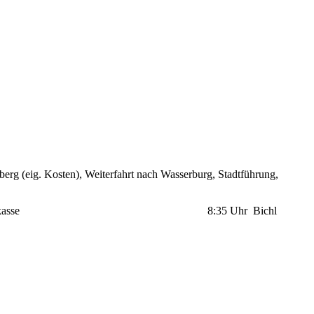
rg (eig. Kosten), Weiterfahrt nach Wasserburg, Stadtführung,
alte Sparkasse 8:35 Uhr Bichl
chel@vdk.de