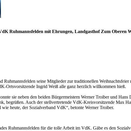
m VdK Ruhmannsfelden mit Ehrungen, Landgasthof Zum Oberen W
uhmannsfelden seine Mitglieder zur traditionellen Weihnachtsfeier 
VdK-Ortsvorsitzende Ingrid Weiß alle ganz herzlich willkommen hieß.
konnte sie neben den beiden Bürgermeistern Werner Troiber und Hans 
k, begrüßen. Auch der stellvertretende VdK-Kreisvorsitzende Max Has
l wie heute, der Sozialverband VdK“, betonte Werner Troiber.
s Ruhmannsfelden für die tolle Arbeit im VdK. Gäbe es den Sozialverb