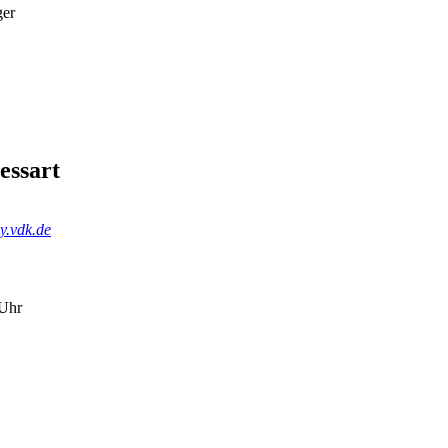
ger
essart
y.vdk.de
 Uhr