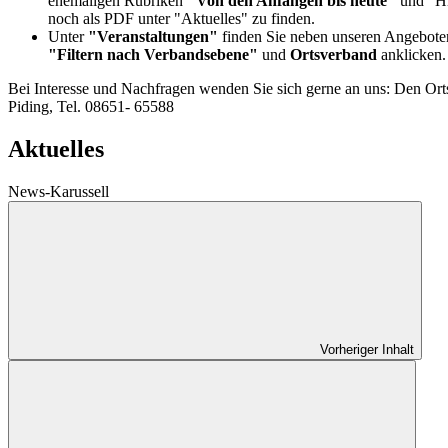
ehemaligen Rubriken
"Von den Anfängen bis heute"
und "Hi
noch als PDF unter "Aktuelles" zu finden.
Unter
"Veranstaltungen"
finden Sie neben unseren Angeboten
"Filtern nach Verbandsebene"
und
Ortsverband
anklicken
Bei Interesse und Nachfragen wenden Sie sich gerne an uns: Den Orts
Piding, Tel. 08651- 65588
Aktuelles
News-Karussell
Vorheriger Inhalt