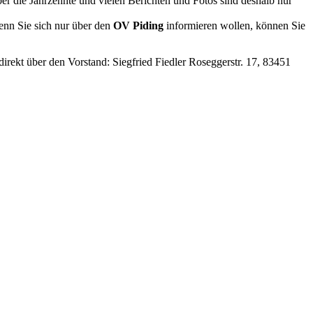
r die Jahrzehnte und vielen Berichten und Fotos sind deshalb nur
enn Sie sich nur über den
OV Piding
informieren wollen, können Sie
rekt über den Vorstand: Siegfried Fiedler Roseggerstr. 17, 83451