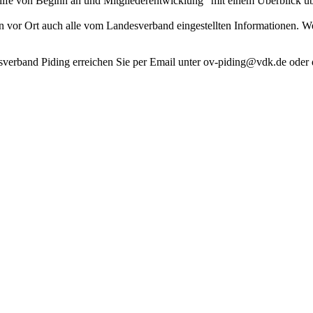
lfe von Beginn an und Mitgliederentwicklung" mit einem Überblick übe
 vor Ort auch alle vom Landesverband eingestellten Informationen. W
.
verband Piding erreichen Sie per Email unter ov-piding@vdk.de oder di