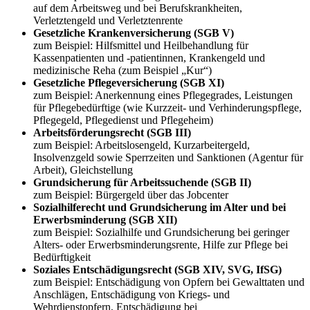
auf dem Arbeitsweg und bei Berufskrankheiten,
Verletztengeld und Verletztenrente
Gesetzliche Krankenversicherung (SGB V)
zum Beispiel: Hilfsmittel und Heilbehandlung für
Kassenpatienten und -patientinnen, Krankengeld und
medizinische Reha (zum Beispiel „Kur“)
Gesetzliche Pflegeversicherung (SGB XI)
zum Beispiel: Anerkennung eines Pflegegrades, Leistungen
für Pflegebedürftige (wie Kurzzeit- und Verhinderungspflege,
Pflegegeld, Pflegedienst und Pflegeheim)
Arbeitsförderungsrecht (SGB III)
zum Beispiel: Arbeitslosengeld, Kurzarbeitergeld,
Insolvenzgeld sowie Sperrzeiten und Sanktionen (Agentur für
Arbeit), Gleichstellung
Grundsicherung für Arbeitssuchende (SGB II)
zum Beispiel: Bürgergeld über das Jobcenter
Sozialhilferecht und Grundsicherung im Alter und bei
Erwerbsminderung (SGB XII)
zum Beispiel: Sozialhilfe und Grundsicherung bei geringer
Alters- oder Erwerbsminderungsrente, Hilfe zur Pflege bei
Bedürftigkeit
Soziales Entschädigungsrecht (SGB XIV, SVG, IfSG)
zum Beispiel: Entschädigung von Opfern bei Gewalttaten und
Anschlägen, Entschädigung von Kriegs- und
Wehrdienstopfern, Entschädigung bei