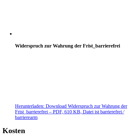
Widerspruch zur Wahrung der Frist_barrierefrei
Herunterladen:
Download
Widerspruch zur Wahrung der
Frist_barrierefrei
– PDF, 610 KB, Datei ist barrierefrei ⁄
barrierearm
Kosten