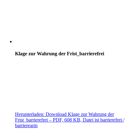
Klage zur Wahrung der Frist_barrierefrei
Herunterladen:
Download
Klage zur Wahrung der
Frist_barrierefrei
– PDF, 608 KB, Datei ist barrierefrei ⁄
barrierearm