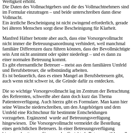
Wertigkeit erhöht.
Die Daten des Vollmachtgebers und die des Vollmachtnehmers sind
im Formular einzutragen – und beide unterschreiben dann diese
Vollmacht.
Ein ärztliche Bescheinigung ist nicht zwingend erforderlich, gerade
bei älteren Menschen sorgt diese Bescheinigung für Klarheit.
Manfred Häfner betonte aber auch, dass eine Vorsorgevollmacht
nicht immer die Betreuungsanordnung verhindert, weil manchmal
familiäre Differenzen dazu führen können, dass der Bevollmächtigte
sein Amt nicht annimmt oder später niederlegt – und es dann zu
einer normalen Betreuung kommt.
Es gibt ehrenamtliche Betreuer – meist aus dem familiären Umfeld
und Berufsbetreuer, die selbstständig arbeiten.
Es ist bedauerlich, dass es einen Mangel an Berufsbetreuern gibt,
auch wenn nicht schwer ist, die Gründe dafür zu entdecken.
Die so wichtige Vorsorgevollmacht lag im Zentrum der Betrachtung
des Referenten, schweifte aber dann doch kurz das Thema
Patientenverfügung. Auch hierzu gibt es Formulare. Man kann hier
seine Wünsche niederschreiben, um den Angehörigen und dem
Umfeld eine Richtschnur für bestimmte Entscheidungen
vorzugeben. Ergänzend wurde auf Betreuungsverfügung
hingewiesen. Die Vorsorgevollmacht vermeidet die Bestellung
eines gerichtlichen Betreuers. In einer Betreuungsverfügung