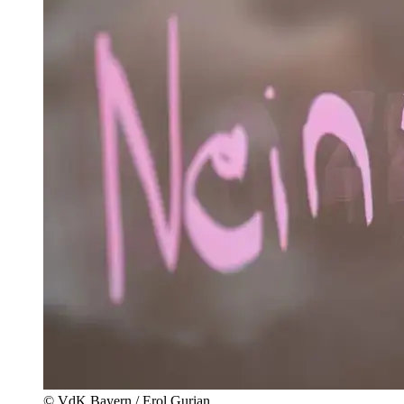
© VdK Bayern / Erol Gurian