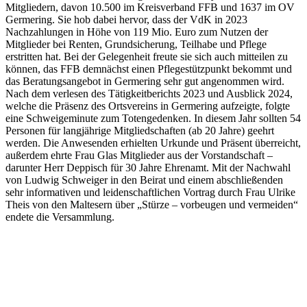
Mitgliedern, davon 10.500 im Kreisverband FFB und 1637 im OV
Germering. Sie hob dabei hervor, dass der VdK in 2023
Nachzahlungen in Höhe von 119 Mio. Euro zum Nutzen der
Mitglieder bei Renten, Grundsicherung, Teilhabe und Pflege
erstritten hat. Bei der Gelegenheit freute sie sich auch mitteilen zu
können, das FFB demnächst einen Pflegestützpunkt bekommt und
das Beratungsangebot in Germering sehr gut angenommen wird.
Nach dem verlesen des Tätigkeitberichts 2023 und Ausblick 2024,
welche die Präsenz des Ortsvereins in Germering aufzeigte, folgte
eine Schweigeminute zum Totengedenken. In diesem Jahr sollten 54
Personen für langjährige Mitgliedschaften (ab 20 Jahre) geehrt
werden. Die Anwesenden erhielten Urkunde und Präsent überreicht,
außerdem ehrte Frau Glas Mitglieder aus der Vorstandschaft –
darunter Herr Deppisch für 30 Jahre Ehrenamt. Mit der Nachwahl
von Ludwig Schweiger in den Beirat und einem abschließenden
sehr informativen und leidenschaftlichen Vortrag durch Frau Ulrike
Theis von den Maltesern über „Stürze – vorbeugen und vermeiden“
endete die Versammlung.