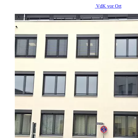
VdK
vor Ort