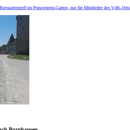
Biergartentreff im Prinzregent-Garten, nur für Mitglieder des VdK-Ort
ach Burghausen