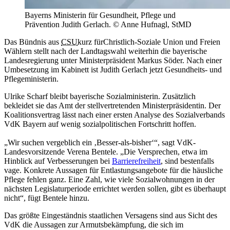
Bayerns Ministerin für Gesundheit, Pflege und
Prävention Judith Gerlach. © Anne Hufnagl, StMD
Das Bündnis aus
CSU
kurz für
Christlich-Soziale Union
und Freien
Wählern stellt nach der Landtagswahl weiterhin die bayerische
Landesregierung unter Ministerpräsident Markus Söder. Nach einer
Umbesetzung im Kabinett ist Judith Gerlach jetzt Gesundheits- und
Pflegeministerin.
Ulrike Scharf bleibt bayerische Sozialministerin. Zusätzlich
bekleidet sie das Amt der stellvertretenden Ministerpräsidentin. Der
Koalitionsvertrag lässt nach einer ersten Analyse des Sozialverbands
VdK Bayern auf wenig sozialpolitischen Fortschritt hoffen.
„Wir suchen vergeblich ein ‚Besser-als-bisher‘“, sagt VdK-
Landesvorsitzende Verena Bentele. „Die Versprechen, etwa im
Hinblick auf Verbesserungen bei
Barrierefreiheit
, sind bestenfalls
vage. Konkrete Aussagen für Entlastungsangebote für die häusliche
Pflege fehlen ganz. Eine Zahl, wie viele Sozialwohnungen in der
nächsten Legislaturperiode errichtet werden sollen, gibt es überhaupt
nicht“, fügt Bentele hinzu.
Das größte Eingeständnis staatlichen Versagens sind aus Sicht des
VdK die Aussagen zur Armutsbekämpfung, die sich im