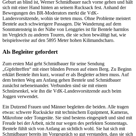
Geburt an blind ist, Werner Schmidbauer nach vorne gehen und hält
sich mit einer Hand hinten an seinem Rucksack fest. Anhand der
Bewegungen des BR-Moderators merkt die VdK-
Landesvorsitzende, wohin sie treten muss. Ohne Probleme meistert
Bentele auch schwierigere Passagen. Die Wanderung auf dem
Sonntratensteig in der Nähe von Lenggries ist für Bentele harmlos
im Vergleich zu anderen Touren, die sie schon bewältigt hat, wie
beispielsweise auf den 5895 Meter hohen Kilimandscharo.
Als Begleiter gefordert
Zum ersten Mal geht Schmidbauer für seine Sendung
„Gipfeltreffen“ mit einer blinden Person auf einen Berg. Zu Beginn
erklärt Bentele ihm kurz, worauf er als Begleiter achten muss. Auf
dem breiten Weg am Anfang gehen Bentele und Schmidbauer
zunächst nebeneinander. Verbunden sind sie mit einem
Schnürsenkel, wie ihn die VdK-Landesvorsitzende auch beim
Joggen verwendet.
Ein Dutzend Frauen und Männer begleiten die beiden. Alle tragen
etwas: schwere Rucksäcke mit technischem Equipment, Kameras,
Mikrofone oder Tongeräte. Sie sind bestens eingespielt und sind mit
Freude bei der Arbeit, nicht nur wegen des perfekten Sonnentags.
Bentele fühlt sich von Anfang an sichtlich wohl. Sie hat sich mit
Schmidbauer bereits im Vorgespräch so gut verstanden, dass sie sich