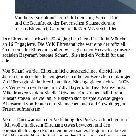
Von links: Sozialministerin Ulrike Scharf, Verena Dürr
und die Beauftragte der Bayerischen Staatsregierung
für das Ehrenamt, Gabi Schmidt. © StMAS/Schäffler
Der Ehrenamtsnachweis 2024 ging bei einem Festakt in München
an 16 Engagierte. Die VdK-Ehrenamtliche war eine der offiziell
Geehrten. „Im Ehrenamt spüren wir täglich den Herzschlag unseres
sozialen Bayerns“, betonte Scharf. „Sie sind ein Vorbild für uns
alle.“
Von Scharf wurden Ehrenamtliche ausgezeichnet, die sich seit
Jahren in unterschiedlichen gesellschaftlichen Bereichen einbringen.
Zu Dürr sagte sie in ihrer Laudatio: „Sie engagieren sich seit 2006
als Vertreterin der Frauen im VdK Bayern. Im Bezirksausschuss
Mittelfranken stärken Sie die Orts- und Kreisfrauen. Mit Ihrem
Einsatz stoßen Sie viel an. Sie setzen sich beispielsweise gegen
Altersarmut von Frauen ein. Sie machen auch auf Gewalt gegen
Frauen aufmerksam.“
Verena Dürr war nach der Verleihung des Preises sichtlich gerührt.
„Ich wollte in diesem Ehrenamt etwas bewegen und den
ehrenamtlich tätigen Frauen ein interessantes Programm anbieten.
Die Nachricht über die Verleihung des Ehrenamtsnachweises hat