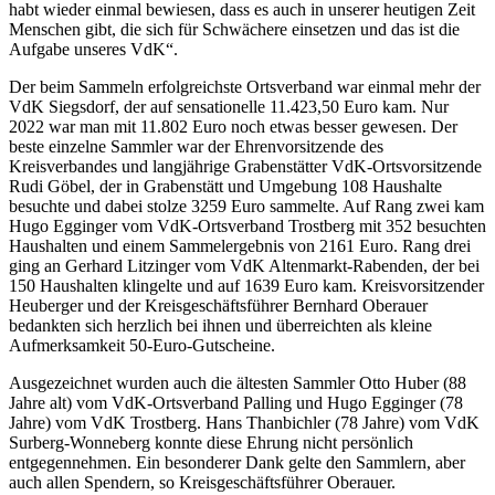
habt wieder einmal bewiesen, dass es auch in unserer heutigen Zeit
Menschen gibt, die sich für Schwächere einsetzen und das ist die
Aufgabe unseres VdK“.
Der beim Sammeln erfolgreichste Ortsverband war einmal mehr der
VdK Siegsdorf, der auf sensationelle 11.423,50 Euro kam. Nur
2022 war man mit 11.802 Euro noch etwas besser gewesen. Der
beste einzelne Sammler war der Ehrenvorsitzende des
Kreisverbandes und langjährige Grabenstätter VdK-Ortsvorsitzende
Rudi Göbel, der in Grabenstätt und Umgebung 108 Haushalte
besuchte und dabei stolze 3259 Euro sammelte. Auf Rang zwei kam
Hugo Egginger vom VdK-Ortsverband Trostberg mit 352 besuchten
Haushalten und einem Sammelergebnis von 2161 Euro. Rang drei
ging an Gerhard Litzinger vom VdK Altenmarkt-Rabenden, der bei
150 Haushalten klingelte und auf 1639 Euro kam. Kreisvorsitzender
Heuberger und der Kreisgeschäftsführer Bernhard Oberauer
bedankten sich herzlich bei ihnen und überreichten als kleine
Aufmerksamkeit 50-Euro-Gutscheine.
Ausgezeichnet wurden auch die ältesten Sammler Otto Huber (88
Jahre alt) vom VdK-Ortsverband Palling und Hugo Egginger (78
Jahre) vom VdK Trostberg. Hans Thanbichler (78 Jahre) vom VdK
Surberg-Wonneberg konnte diese Ehrung nicht persönlich
entgegennehmen. Ein besonderer Dank gelte den Sammlern, aber
auch allen Spendern, so Kreisgeschäftsführer Oberauer.