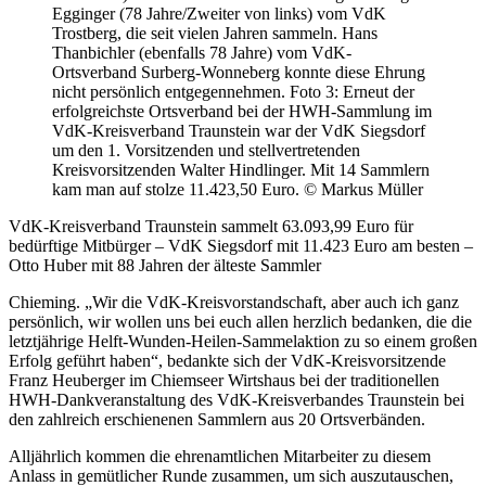
Egginger (78 Jahre/Zweiter von links) vom VdK
Trostberg, die seit vielen Jahren sammeln. Hans
Thanbichler (ebenfalls 78 Jahre) vom VdK-
Ortsverband Surberg-Wonneberg konnte diese Ehrung
nicht persönlich entgegennehmen. Foto 3: Erneut der
erfolgreichste Ortsverband bei der HWH-Sammlung im
VdK-Kreisverband Traunstein war der VdK Siegsdorf
um den 1. Vorsitzenden und stellvertretenden
Kreisvorsitzenden Walter Hindlinger. Mit 14 Sammlern
kam man auf stolze 11.423,50 Euro. © Markus Müller
VdK-Kreisverband Traunstein sammelt 63.093,99 Euro für
bedürftige Mitbürger – VdK Siegsdorf mit 11.423 Euro am besten –
Otto Huber mit 88 Jahren der älteste Sammler
Chieming. „Wir die VdK-Kreisvorstandschaft, aber auch ich ganz
persönlich, wir wollen uns bei euch allen herzlich bedanken, die die
letztjährige Helft-Wunden-Heilen-Sammelaktion zu so einem großen
Erfolg geführt haben“, bedankte sich der VdK-Kreisvorsitzende
Franz Heuberger im Chiemseer Wirtshaus bei der traditionellen
HWH-Dankveranstaltung des VdK-Kreisverbandes Traunstein bei
den zahlreich erschienenen Sammlern aus 20 Ortsverbänden.
Alljährlich kommen die ehrenamtlichen Mitarbeiter zu diesem
Anlass in gemütlicher Runde zusammen, um sich auszutauschen,