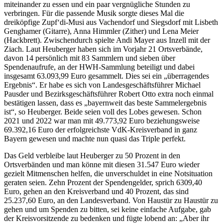
miteinander zu essen und ein paar vergnügliche Stunden zu
verbringen. Für die passende Musik sorgte dieses Mal die
dreiköpfige Zupf‘di-Musi aus Vachendorf und Siegsdorf mit Lisbeth
Genghamer (Gitarre), Anna Himmler (Zither) und Lena Meier
(Hackbrett). Zwischendurch spielte Andi Mayer aus Inzell mit der
Ziach. Laut Heuberger haben sich im Vorjahr 21 Ortsverbände,
davon 14 persönlich mit 83 Sammlern und sieben über
Spendenaufrufe, an der HWH-Sammlung beteiligt und dabei
insgesamt 63.093,99 Euro gesammelt. Dies sei ein „überragendes
Ergebnis“. Er habe es sich von Landesgeschäftsführer Michael
Pausder und Bezirksgeschäftsführer Robert Otto extra noch einmal
bestätigen lassen, dass es „bayernweit das beste Sammelergebnis
ist“, so Heuberger. Beide seien voll des Lobes gewesen. Schon
2021 und 2022 war man mit 49.773,92 Euro beziehungsweise
69.392,16 Euro der erfolgreichste VdK-Kreisverband in ganz
Bayern gewesen und machte nun quasi das Triple perfekt.
Das Geld verbleibe laut Heuberger zu 50 Prozent in den
Ortsverbänden und man könne mit diesen 31.547 Euro wieder
gezielt Mitmenschen helfen, die unverschuldet in eine Notsituation
geraten seien. Zehn Prozent der Spendengelder, sprich 6309,40
Euro, gehen an den Kreisverband und 40 Prozent, das sind
25.237,60 Euro, an den Landesverband. Von Haustür zu Haustür zu
gehen und um Spenden zu bitten, sei keine einfache Aufgabe, gab
der Kreisvorsitzende zu bedenken und fügte lobend an: „Aber ihr