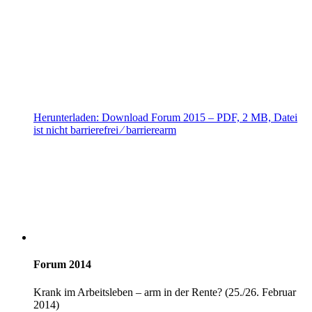
Herunterladen:
Download
Forum 2015
– PDF, 2 MB, Datei
ist nicht barrierefrei ⁄ barrierearm
Forum 2014
Krank im Arbeitsleben – arm in der Rente? (25./26. Februar
2014)