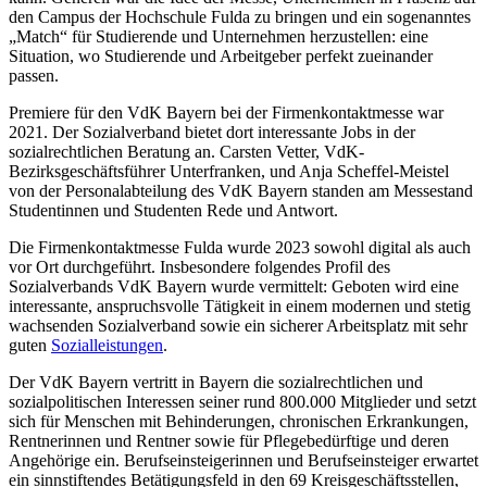
den Campus der Hochschule Fulda zu bringen und ein sogenanntes
„Match“ für Studierende und Unternehmen herzustellen: eine
Situation, wo Studierende und Arbeitgeber perfekt zueinander
passen.
Premiere für den VdK Bayern bei der Firmenkontaktmesse war
2021. Der Sozialverband bietet dort interessante Jobs in der
sozialrechtlichen Beratung an. Carsten Vetter, VdK-
Bezirksgeschäftsführer Unterfranken, und Anja Scheffel-Meistel
von der Personalabteilung des VdK Bayern standen am Messestand
Studentinnen und Studenten Rede und Antwort.
Die Firmenkontaktmesse Fulda wurde 2023 sowohl digital als auch
vor Ort durchgeführt. Insbesondere folgendes Profil des
Sozialverbands VdK Bayern wurde vermittelt: Geboten wird eine
interessante, anspruchsvolle Tätigkeit in einem modernen und stetig
wachsenden Sozialverband sowie ein sicherer Arbeitsplatz mit sehr
guten
Sozialleistungen
.
Der VdK Bayern vertritt in Bayern die sozialrechtlichen und
sozialpolitischen Interessen seiner rund 800.000 Mitglieder und setzt
sich für Menschen mit Behinderungen, chronischen Erkrankungen,
Rentnerinnen und Rentner sowie für Pflegebedürftige und deren
Angehörige ein. Berufseinsteigerinnen und Berufseinsteiger erwartet
ein sinnstiftendes Betätigungsfeld in den 69 Kreisgeschäftsstellen,